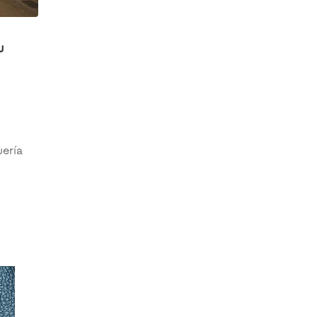
u
uería