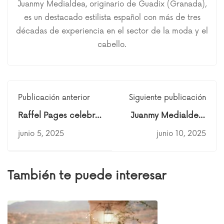
Juanmy Medialdea, originario de Guadix (Granada),
es un destacado estilista español con más de tres
décadas de experiencia en el sector de la moda y el
cabello.
Publicación anterior
Siguiente publicación
Raffel Pages celebra
Juanmy Medialdea:
100 años de historia
Orgullo de formar
junio 5, 2025
junio 10, 2025
con una noche
parte de la gran
inolvidable en el
familia de la
Museu Marítim de
peluquería
También te puede interesar
Barcelona